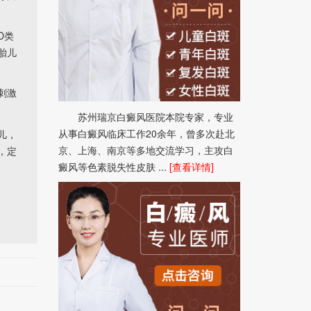
D类
胎儿
刺激
。
苏州瑞京白癜风医院本院专家，专业
从事白癜风临床工作20余年，曾多次赴北
儿，
京、上海、南京等多地交流学习，主攻白
，定
癜风等色素脱失性皮肤 ...
[查看详情]