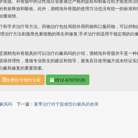
依据。补骨脂中的活性成分需要通过严格的提取和制备过程才能发挥治
的有效释放和吸收。此外，酒精泡补骨脂的使用方法也没有统一的标准和
加重病情。
和手术治疗等方法。药物治疗包括局部外用药物和口服药物，可以抑制
物理治疗方法刺激黑色素细胞的再生和修复;手术治疗则适用于稳定期的白
是酒精泡补骨脂真的可以治疗白癜风吗的介绍，酒精泡补骨脂并不是一种
该保持理性，遵循专业医生的建议和指导，避免盲目使用偏方或未经证实
白癜风修复的重要因素。
免费挂号预约专家
0512-67073120
癜风吗
下一篇：
夏季治疗对于疑难型白癜风的效果