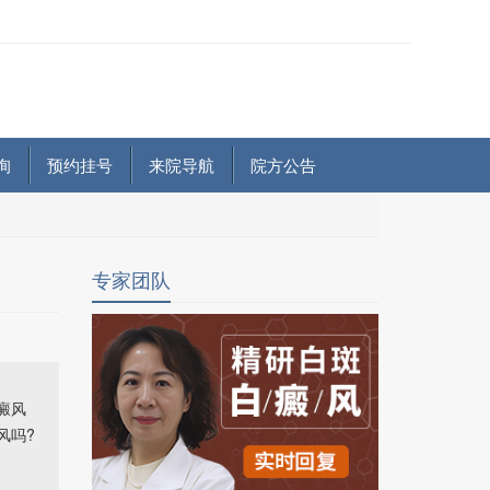
询
预约挂号
来院导航
院方公告
专家团队
癜风
风吗?