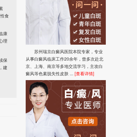
素
激性食
临康
心理
苏州瑞京白癜风医院本院专家，专业
从事白癜风临床工作20余年，曾多次赴北
续保
京、上海、南京等多地交流学习，主攻白
，建
癜风等色素脱失性皮肤 ...
[查看详情]