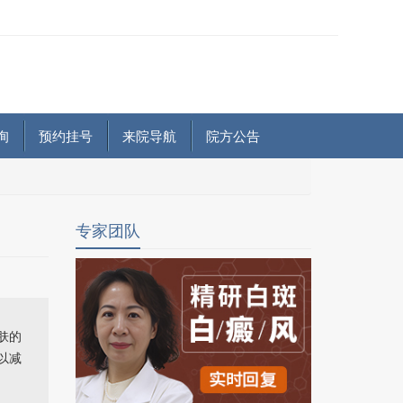
询
预约挂号
来院导航
院方公告
专家团队
肤的
以减